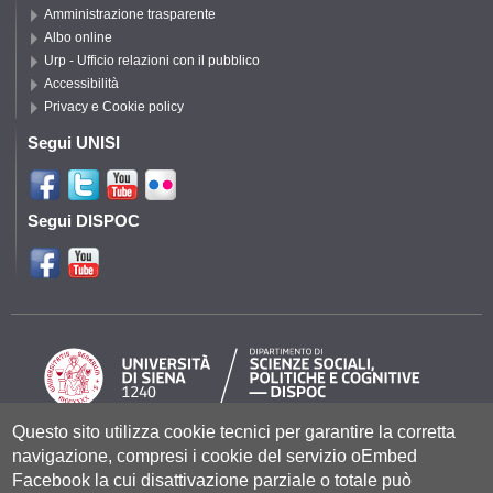
Amministrazione trasparente
Albo online
Urp - Ufficio relazioni con il pubblico
Accessibilità
Privacy e Cookie policy
Segui UNISI
Segui DISPOC
Questo sito utilizza cookie tecnici per garantire la corretta
navigazione, compresi i cookie del servizio oEmbed
Università degli Studi di Siena
- Rettorato, via Banchi di Sotto 55, 53100
Siena ITALIA
Facebook la cui disattivazione parziale o totale può
P.IVA 00273530527 | C.F. 80002070524 |
Coordinate bancarie
|
Caselle