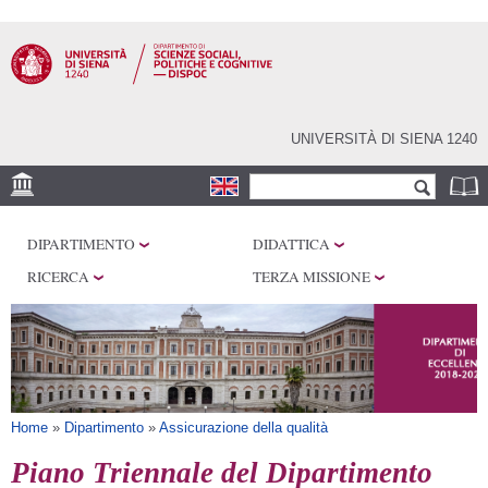
Salta al
contenuto
principale
UNIVERSITÀ DI SIENA 1240
Form di ricerca
Cerca
SEDI
DIPARTIMENTO
DIDATTICA
CENTRI DI RICERCA
RICERCA
TERZA MISSIONE
LABORATORI
BIBLIOTECHE
SERVIZI
Tu sei qui
Home
»
Dipartimento
»
Assicurazione della qualità
Piano Triennale del Dipartimento