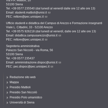
Via P.A. Mattioli, 10
53100 Siena
Tel. +39 0577 235540 (dal lunedì al venerdì dalle ore 12 alle ore 13)
Email:
studenti.mattioli@unisi.it
PEC:
rettore@pec.unisipec.it
Ufficio studenti e didattica del Campus di Arezzo e Formazione insegnanti
Viale L. Cittadini, 33 - 52100 Arezzo
Tel. +39 0575 926218 (dal lunedì al venerdì, dalle ore 12 alle ore 13)
Email:
didattica.campusarezzo@unisi.it
PEC:
rettore@pec.unisipec.it
Segreteria amministrativa
Palazzo San Niccolò - via Roma, 56
53100 Siena
Tel. +39 0577 235437
Email:
amministrazione.dispoc@unisi.it
PEC:
pec.dispoc@pec.unisipec.it
Redazione sito web
Mappa
Presidio Mattioli
Presidio San Niccolò
Presidio Polo umanistico
Università di Siena