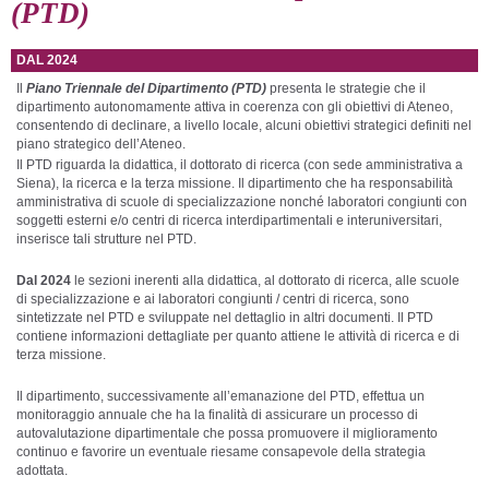
(PTD)
DAL 2024
Il
Piano Triennale del Dipartimento (PTD)
presenta le strategie che il
dipartimento autonomamente attiva in coerenza con gli obiettivi di Ateneo,
consentendo di declinare, a livello locale, alcuni obiettivi strategici definiti nel
piano strategico dell’Ateneo.
Il PTD riguarda la didattica, il dottorato di ricerca (con sede amministrativa a
Siena), la ricerca e la terza missione. Il dipartimento che ha responsabilità
amministrativa di scuole di specializzazione nonché laboratori congiunti con
soggetti esterni e/o centri di ricerca interdipartimentali e interuniversitari,
inserisce tali strutture nel PTD.
Dal 2024
le sezioni inerenti alla didattica, al dottorato di ricerca, alle scuole
di specializzazione e ai laboratori congiunti / centri di ricerca, sono
sintetizzate nel PTD e sviluppate nel dettaglio in altri documenti. Il PTD
contiene informazioni dettagliate per quanto attiene le attività di ricerca e di
terza missione.
Il dipartimento, successivamente all’emanazione del PTD, effettua un
monitoraggio annuale che ha la finalità di assicurare un processo di
autovalutazione dipartimentale che possa promuovere il miglioramento
continuo e favorire un eventuale riesame consapevole della strategia
adottata.