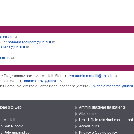
unisi.it
 -
annamaria.recupero@unisi.it
la.rega@unisi.it
isi.it
e Programmazione – via Mattioli, Siena) -
emanuela.martelli@unisi.it
ttioli, Siena) -
monica.lenzi@unisi.it
 del Campus di Arezzo e Formazione insegnanti, Arezzo) -
michela.mariottini@unisi.i
one sito web
Amministrazione trasparente
a
Albo online
o Mattioli
Urp - Ufficio relazioni con il pubbl
io San Niccolò
Accessibilità
io Polo umanistico
Privacy e Cookie policy