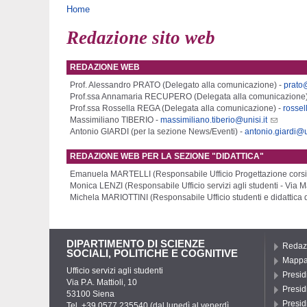
Tu sei qui
Home
Redazione sito web
REDAZIONE WEB
Prof. Alessandro PRATO (Delegato alla comunicazione) -
prato@
Prof.ssa Annamaria RECUPERO (Delegata alla comunicazione)
Prof.ssa Rossella REGA (Delegata alla comunicazione) -
rossel
Massimiliano TIBERIO -
massimiliano.tiberio@unisi.it
Antonio GIARDI (per la sezione News/Eventi) -
antonio.giardi@un
REDAZIONE WEB PER LA SEZIONE "DIDATTICA"
Emanuela MARTELLI (Responsabile Ufficio Progettazione corsi 
Monica LENZI (Responsabile Ufficio servizi agli studenti - Via Ma
Michela MARIOTTINI (Responsabile Ufficio studenti e didattica
DIPARTIMENTO DI SCIENZE
Redazi
SOCIALI, POLITICHE E COGNITIVE
Mapp
Ufficio servizi agli studenti
Presidi
Via P.A. Mattioli, 10
Presid
53100 Siena
Presid
Tel. +39 0577 235540 (dal lunedì al venerdì