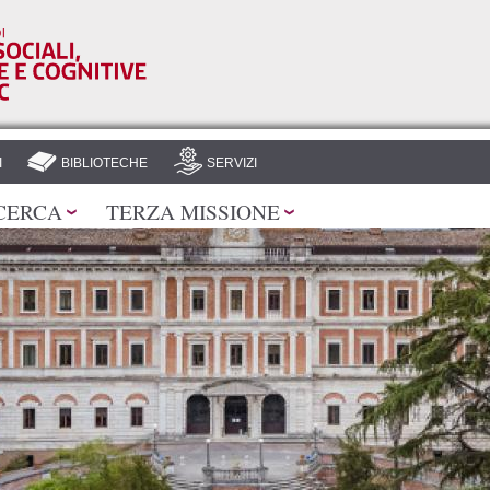
Salta al
contenuto
principale
I
BIBLIOTECHE
SERVIZI
CERCA
TERZA MISSIONE