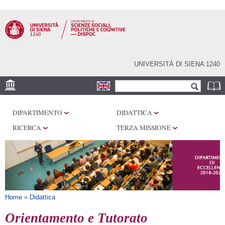
Salta al
contenuto
principale
UNIVERSITÀ DI SIENA 1240
Form di ricerca
Cerca
SEDI
DIPARTIMENTO
DIDATTICA
CENTRI DI RICERCA
RICERCA
TERZA MISSIONE
LABORATORI
BIBLIOTECHE
SERVIZI
Tu sei qui
Home
»
Didattica
Orientamento e Tutorato