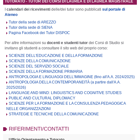
TUTORATO - TUTOR DEI CORSI DI LAUREA E DI LAUREA MAGISTRALE
I
calendari dei ricevimenti
delle/dei tutor sono pubblicati
sul portale di
Ateneo
Tutor della sede di AREZZO
Tutor della sede di SIENA
Pagina Facebook dei Tutor DISPOC
Per altre informazioni su
docenti e studenti tutor
dei Corsi di Studio si
invitano gli studenti a consultare il sito web del proprio corso:
SCIENZE DELL'EDUCAZIONE E DELLA FORMAZIONE
SCIENZE DELLA COMUNICAZIONE
SCIENZE DEL SERVIZIO SOCIALE
SCIENZE DELLA FORMAZIONE PRIMARIA
ANTROPOLOGIA E LINGUAGGI DELL'IMMAGINE (fino all'A.A. 2024/2025)
ANTROPOLOGIA DELLA CONTEMPORANEITÀ (a partire dall'A.A.
2025/2026)
LANGUAGE AND MIND: LINGUISTICS AND COGNITIVE STUDIES
PUBLIC AND CULTURAL DIPLOMACY
SCIENZE PER LA FORMAZIONE E LA CONSULENZA PEDAGOGICA
NELLE ORGANIZZAZIONI
STRATEGIE E TECNICHE DELLA COMUNICAZIONE
RIFERIMENTI/CONTATTI
Ufficio Orientamento e Tutorato