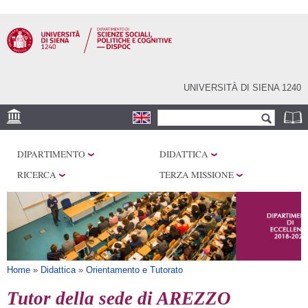
Salta al
contenuto
principale
UNIVERSITÀ DI SIENA 1240
Form di ricerca
Cerca
SEDI
DIPARTIMENTO
DIDATTICA
CENTRI DI RICERCA
RICERCA
TERZA MISSIONE
LABORATORI
BIBLIOTECHE
SERVIZI
Tu sei qui
Home
»
Didattica
»
Orientamento e Tutorato
Tutor della sede di AREZZO