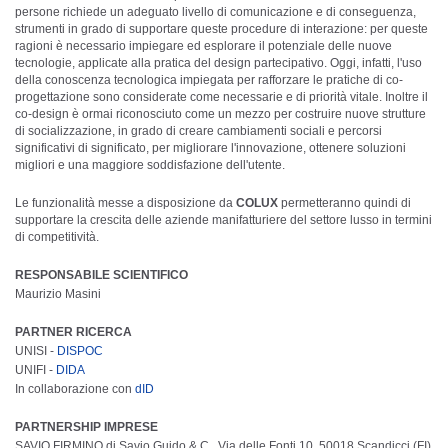
persone richiede un adeguato livello di comunicazione e di conseguenza,
strumenti in grado di supportare queste procedure di interazione: per queste
ragioni è necessario impiegare ed esplorare il potenziale delle nuove
tecnologie, applicate alla pratica del design partecipativo. Oggi, infatti, l'uso
della conoscenza tecnologica impiegata per rafforzare le pratiche di co-
progettazione sono considerate come necessarie e di priorità vitale. Inoltre il
co-design è ormai riconosciuto come un mezzo per costruire nuove strutture
di socializzazione, in grado di creare cambiamenti sociali e percorsi
significativi di significato, per migliorare l'innovazione, ottenere soluzioni
migliori e una maggiore soddisfazione dell'utente.
Le funzionalità messe a disposizione da
COLUX
permetteranno quindi di
supportare la crescita delle aziende manifatturiere del settore lusso in termini
di competitività.
RESPONSABILE SCIENTIFICO
Maurizio Masini
PARTNER RICERCA
UNISI -
DISPOC
UNIFI -
DIDA
In collaborazione con
dID
PARTNERSHIP IMPRESE
SAVIO FIRMINO di Savio Guido & C., Via delle Fonti 10, 50018 Scandicci (FI)