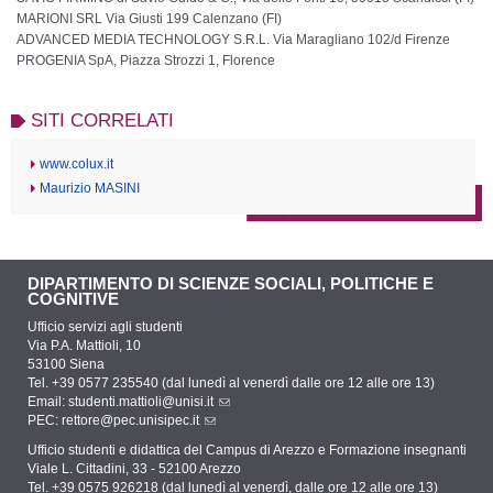
MARIONI SRL Via Giusti 199 Calenzano (FI)
ADVANCED MEDIA TECHNOLOGY S.R.L. Via Maragliano 102/d Firenze
PROGENIA SpA, Piazza Strozzi 1, Florence
SITI CORRELATI
www.colux.it
Maurizio MASINI
DIPARTIMENTO DI SCIENZE SOCIALI, POLITICHE E
COGNITIVE
Ufficio servizi agli studenti
Via P.A. Mattioli, 10
53100 Siena
Tel. +39 0577 235540 (dal lunedì al venerdì dalle ore 12 alle ore 13)
Email:
studenti.mattioli@unisi.it
PEC:
rettore@pec.unisipec.it
Ufficio studenti e didattica del Campus di Arezzo e Formazione insegnanti
Viale L. Cittadini, 33 - 52100 Arezzo
Tel. +39 0575 926218 (dal lunedì al venerdì, dalle ore 12 alle ore 13)