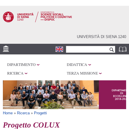
Salta al
contenuto
principale
UNIVERSITÀ DI SIENA 1240
Form di ricerca
Cerca
SEDI
DIPARTIMENTO
DIDATTICA
CENTRI DI RICERCA
RICERCA
TERZA MISSIONE
LABORATORI
BIBLIOTECHE
SERVIZI
Tu sei qui
Home
»
Ricerca
»
Progetti
Progetto COLUX