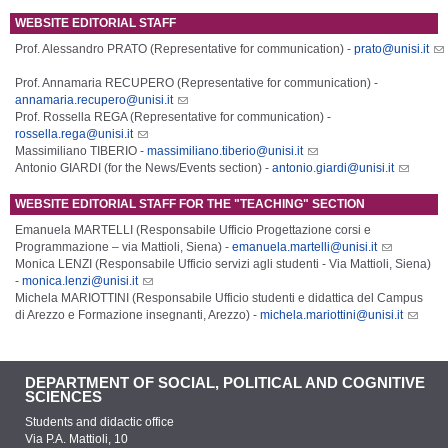
WEBSITE EDITORIAL STAFF
Prof. Alessandro PRATO (Representative for communication) -
prato@unisi.it
Prof. Annamaria RECUPERO (Representative for communication) -
annamaria.recupero@unisi.it
Prof. Rossella REGA (Representative for communication) -
rossella.rega@unisi.it
Massimiliano TIBERIO -
massimiliano.tiberio@unisi.it
Antonio GIARDI (for the News/Events section) -
antonio.giardi@unisi.it
WEBSITE EDITORIAL STAFF FOR THE "TEACHING" SECTION
Emanuela MARTELLI (Responsabile Ufficio Progettazione corsi e
Programmazione – via Mattioli, Siena) -
emanuela.martelli@unisi.it
Monica LENZI (Responsabile Ufficio servizi agli studenti - Via Mattioli, Siena)
-
monica.lenzi@unisi.it
Michela MARIOTTINI (Responsabile Ufficio studenti e didattica del Campus
di Arezzo e Formazione insegnanti, Arezzo) -
michela.mariottini@unisi.it
DEPARTMENT OF SOCIAL, POLITICAL AND COGNITIVE
SCIENCES
Students and didactic office
Via P.A. Mattioli, 10