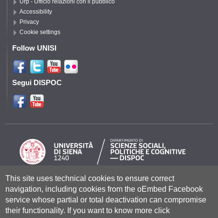
Urp - Ufficio relazioni con il pubblico
Accessibility
Privacy
Cookie settings
Follow UNISI
Segui DISPOC
This site uses technical cookies to ensure correct
Università degli Studi di Siena
- Rettorato, via Banchi di Sotto 55, 53100
navigation, including cookies from the oEmbed Facebook
Siena ITALIA
service whose partial or total deactivation can compromise
P.IVA 00273530527 | C.F. 80002070524 |
Coordinate bancarie
|
Caselle
their functionality. If you want to know more click
Pec: Posta Elettronica Certificata
|
Fatturazione Elettronica