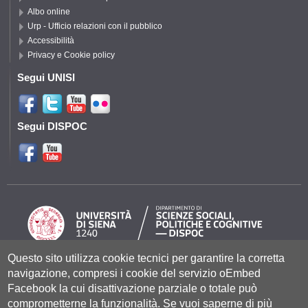
Albo online
Urp - Ufficio relazioni con il pubblico
Accessibilità
Privacy e Cookie policy
Segui UNISI
Segui DISPOC
Questo sito utilizza cookie tecnici per garantire la corretta
navigazione, compresi i cookie del servizio oEmbed
Università degli Studi di Siena
- Rettorato, via Banchi di Sotto 55, 53100
Siena ITALIA
Facebook la cui disattivazione parziale o totale può
P.IVA 00273530527 | C.F. 80002070524 |
Coordinate bancarie
|
Caselle
comprometterne la funzionalità. Se vuoi saperne di più
Pec: Posta Elettronica Certificata
|
Fatturazione Elettronica