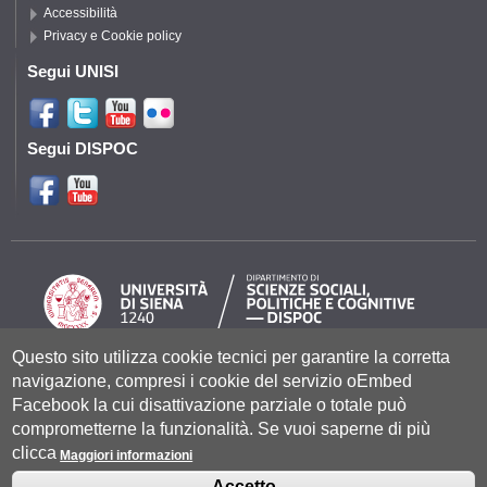
Accessibilità
Privacy e Cookie policy
Segui UNISI
Segui DISPOC
Questo sito utilizza cookie tecnici per garantire la corretta
navigazione, compresi i cookie del servizio oEmbed
Università degli Studi di Siena
- Rettorato, via Banchi di Sotto 55, 53100
Siena ITALIA
Facebook la cui disattivazione parziale o totale può
P.IVA 00273530527 | C.F. 80002070524 |
Coordinate bancarie
|
Caselle
comprometterne la funzionalità. Se vuoi saperne di più
Pec: Posta Elettronica Certificata
|
Fatturazione Elettronica
clicca
Contatti:
urp@unisi.it
- URP - Ufficio Relazioni con il Pubblico Tel.
Maggiori informazioni
0577 235555 (dal lunedì al venerdì dalle 9.30 alle 10.30)
Accetto