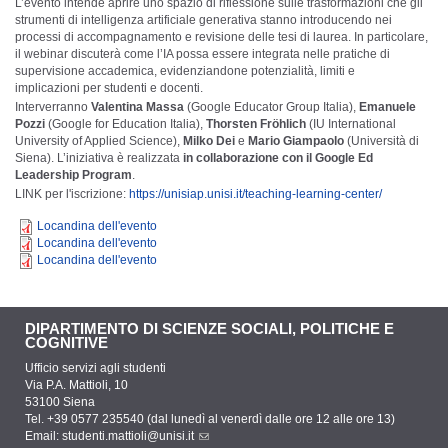
L’evento intende aprire uno spazio di riflessione sulle trasformazioni che gli
strumenti di intelligenza artificiale generativa stanno introducendo nei
processi di accompagnamento e revisione delle tesi di laurea. In particolare,
il webinar discuterà come l’IA possa essere integrata nelle pratiche di
supervisione accademica, evidenziandone potenzialità, limiti e
implicazioni per studenti e docenti.
Interverranno
Valentina Massa
(Google Educator Group Italia),
Emanuele
Pozzi
(Google for Education Italia),
Thorsten Fröhlich
(IU International
University of Applied Science),
Milko Dei
e
Mario Giampaolo
(Università di
Siena). L’iniziativa è realizzata
in collaborazione con il Google Ed
Leadership Program
.
LINK per l'iscrizione:
https://unisiap.unisi.it/teaching-learning-center/
Locandina dell'evento
Locandina dell'evento
Locandina dell'evento
DIPARTIMENTO DI SCIENZE SOCIALI, POLITICHE E
COGNITIVE
Ufficio servizi agli studenti
Via P.A. Mattioli, 10
53100 Siena
Tel. +39 0577 235540 (dal lunedì al venerdì dalle ore 12 alle ore 13)
Email:
studenti.mattioli@unisi.it