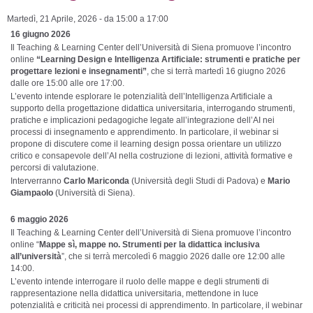
Martedì, 21 Aprile, 2026 -
da
15:00
a
17:00
16 giugno 2026
Il Teaching & Learning Center dell’Università di Siena promuove l’incontro
online
“Learning Design e Intelligenza Artificiale: strumenti e pratiche per
progettare lezioni e insegnamenti”
, che si terrà martedì 16 giugno 2026
dalle ore 15:00 alle ore 17:00.
L’evento intende esplorare le potenzialità dell’Intelligenza Artificiale a
supporto della progettazione didattica universitaria, interrogando strumenti,
pratiche e implicazioni pedagogiche legate all’integrazione dell’AI nei
processi di insegnamento e apprendimento. In particolare, il webinar si
propone di discutere come il learning design possa orientare un utilizzo
critico e consapevole dell’AI nella costruzione di lezioni, attività formative e
percorsi di valutazione.
Interverranno
Carlo Mariconda
(Università degli Studi di Padova) e
Mario
Giampaolo
(Università di Siena).
6 maggio 2026
Il Teaching & Learning Center dell’Università di Siena promuove l’incontro
online “
Mappe sì, mappe no. Strumenti per la didattica inclusiva
all’università
”, che si terrà mercoledì 6 maggio 2026 dalle ore 12:00 alle
14:00.
L’evento intende interrogare il ruolo delle mappe e degli strumenti di
rappresentazione nella didattica universitaria, mettendone in luce
potenzialità e criticità nei processi di apprendimento. In particolare, il webinar