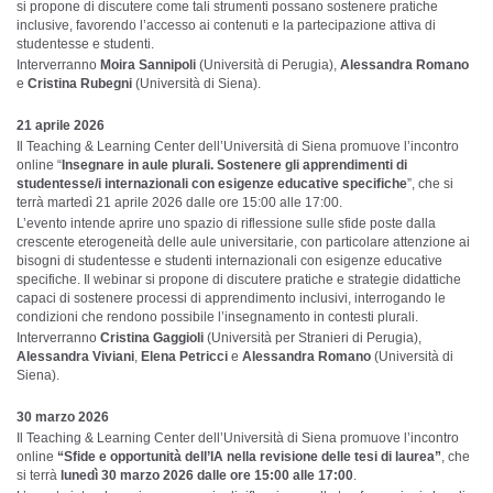
si propone di discutere come tali strumenti possano sostenere pratiche
inclusive, favorendo l’accesso ai contenuti e la partecipazione attiva di
studentesse e studenti.
Interverranno
Moira Sannipoli
(Università di Perugia),
Alessandra Romano
e
Cristina Rubegni
(Università di Siena).
21 aprile 2026
Il Teaching & Learning Center dell’Università di Siena promuove l’incontro
online “
Insegnare in aule plurali. Sostenere gli apprendimenti di
studentesse/i internazionali con esigenze educative specifiche
”, che si
terrà martedì 21 aprile 2026 dalle ore 15:00 alle 17:00.
L’evento intende aprire uno spazio di riflessione sulle sfide poste dalla
crescente eterogeneità delle aule universitarie, con particolare attenzione ai
bisogni di studentesse e studenti internazionali con esigenze educative
specifiche. Il webinar si propone di discutere pratiche e strategie didattiche
capaci di sostenere processi di apprendimento inclusivi, interrogando le
condizioni che rendono possibile l’insegnamento in contesti plurali.
Interverranno
Cristina Gaggioli
(Università per Stranieri di Perugia),
Alessandra Viviani
,
Elena Petricci
e
Alessandra Romano
(Università di
Siena).
30 marzo 2026
Il Teaching & Learning Center dell’Università di Siena promuove l’incontro
online
“Sfide e opportunità dell’IA nella revisione delle tesi di laurea”
, che
si terrà
lunedì 30 marzo 2026 dalle ore 15:00 alle 17:00
.