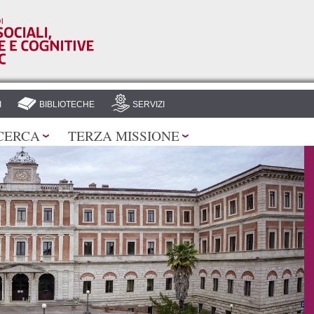
Salta al
contenuto
principale
I
BIBLIOTECHE
SERVIZI
CERCA
TERZA MISSIONE