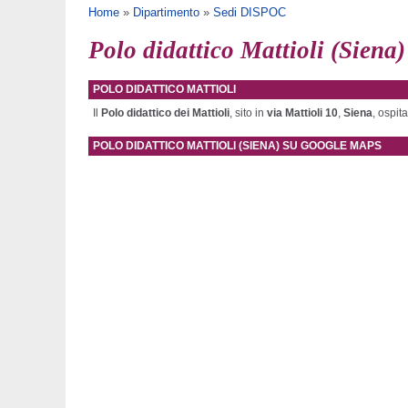
Tu sei qui
Home
»
Dipartimento
»
Sedi DISPOC
Polo didattico Mattioli (Siena)
POLO DIDATTICO MATTIOLI
Il
Polo didattico dei Mattioli
, sito in
via Mattioli 10
,
Siena
, ospit
POLO DIDATTICO MATTIOLI (SIENA) SU GOOGLE MAPS