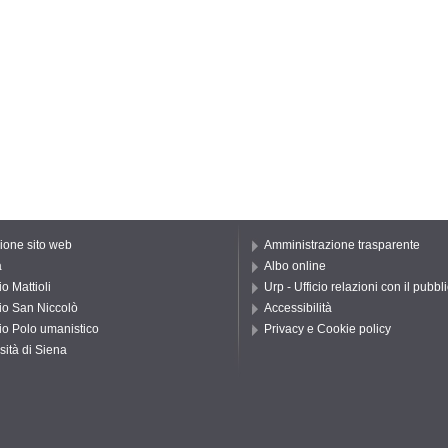
one sito web
Amministrazione trasparente
a
Albo online
o Mattioli
Urp - Ufficio relazioni con il pubbl
io San Niccolò
Accessibilità
io Polo umanistico
Privacy e Cookie policy
sità di Siena