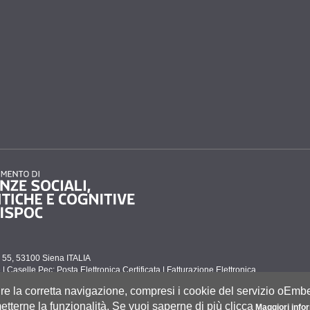
to 55, 53100 Siena ITALIA
e
|
Caselle Pec: Posta Elettronica Certificata
|
Fatturazione Elettronica
co Tel. 0577 235555 (dal lunedì al venerdì dalle 9.30 alle 10.30)
tire la corretta navigazione, compresi i cookie del servizio oEm
tterne la funzionalità. Se vuoi saperne di più clicca
Maggiori info