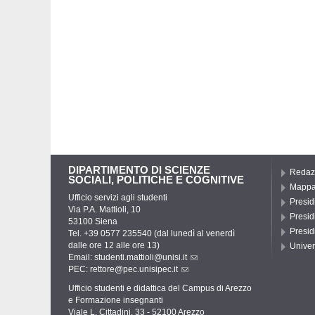
DIPARTIMENTO DI SCIENZE
Redazi
SOCIALI, POLITICHE E COGNITIVE
Mapp
Ufficio servizi agli studenti
Presidi
Via P.A. Mattioli, 10
Presid
53100 Siena
Presid
Tel. +39 0577 235540 (dal lunedì al venerdì
dalle ore 12 alle ore 13)
Univer
Email:
studenti.mattioli@unisi.it
PEC:
rettore@pec.unisipec.it
Ufficio studenti e didattica del Campus di Arezzo
e Formazione insegnanti
Viale L. Cittadini, 33 - 52100 Arezzo