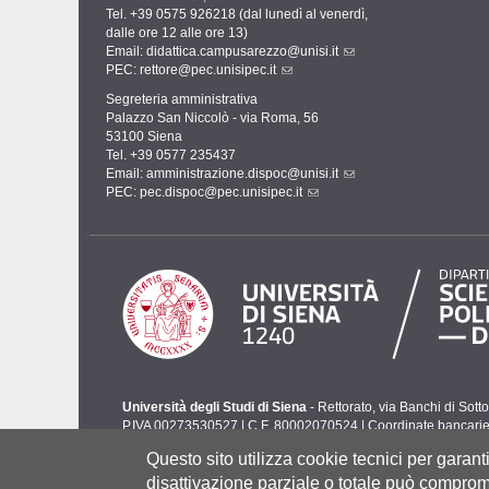
Tel. +39 0575 926218 (dal lunedì al venerdì,
dalle ore 12 alle ore 13)
Email:
didattica.campusarezzo@unisi.it
PEC:
rettore@pec.unisipec.it
Segreteria amministrativa
Palazzo San Niccolò - via Roma, 56
53100 Siena
Tel. +39 0577 235437
Email:
amministrazione.dispoc@unisi.it
PEC:
pec.dispoc@pec.unisipec.it
Università degli Studi di Siena
- Rettorato, via Banchi di Sot
P.IVA 00273530527 | C.F. 80002070524 |
Coordinate bancari
Contatti:
urp@unisi.it
- URP - Ufficio Relazioni con il Pubbli
Questo sito utilizza cookie tecnici per garan
disattivazione parziale o totale può comprome