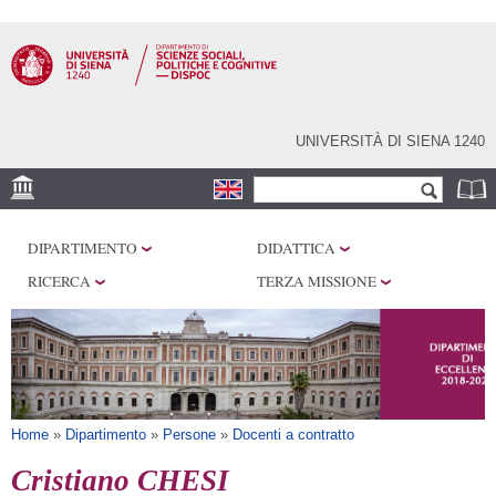
Salta al
contenuto
principale
UNIVERSITÀ DI SIENA 1240
Form di ricerca
Cerca
SEDI
DIPARTIMENTO
DIDATTICA
CENTRI DI RICERCA
RICERCA
TERZA MISSIONE
LABORATORI
BIBLIOTECHE
SERVIZI
Tu sei qui
Home
»
Dipartimento
»
Persone
»
Docenti a contratto
Cristiano CHESI