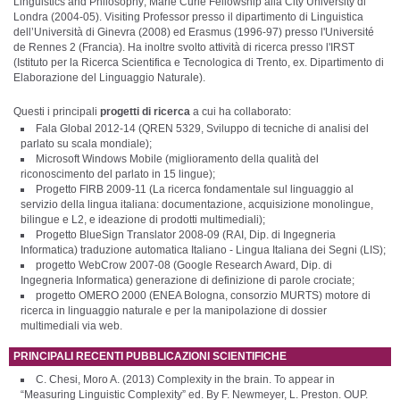
Linguistics and Philosophy; Marie Curie Fellowship alla City University di
Londra (2004-05). Visiting Professor presso il dipartimento di Linguistica
dell’Università di Ginevra (2008) ed Erasmus (1996-97) presso l'Université
de Rennes 2 (Francia). Ha inoltre svolto attività di ricerca presso l'IRST
(Istituto per la Ricerca Scientifica e Tecnologica di Trento, ex. Dipartimento di
Elaborazione del Linguaggio Naturale).
Questi i principali
progetti di ricerca
a cui ha collaborato:
Fala Global 2012-14 (QREN 5329, Sviluppo di tecniche di analisi del
parlato su scala mondiale);
Microsoft Windows Mobile (miglioramento della qualità del
riconoscimento del parlato in 15 lingue);
Progetto FIRB 2009-11 (La ricerca fondamentale sul linguaggio al
servizio della lingua italiana: documentazione, acquisizione monolingue,
bilingue e L2, e ideazione di prodotti multimediali);
Progetto BlueSign Translator 2008-09 (RAI, Dip. di Ingegneria
Informatica) traduzione automatica Italiano - Lingua Italiana dei Segni (LIS);
progetto WebCrow 2007-08 (Google Research Award, Dip. di
Ingegneria Informatica) generazione di definizione di parole crociate;
progetto OMERO 2000 (ENEA Bologna, consorzio MURTS) motore di
ricerca in linguaggio naturale e per la manipolazione di dossier
multimediali via web.
PRINCIPALI RECENTI PUBBLICAZIONI SCIENTIFICHE
C. Chesi, Moro A. (2013) Complexity in the brain. To appear in
“Measuring Linguistic Complexity” ed. By F. Newmeyer, L. Preston. OUP.