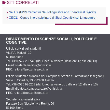
SITI CORRELATI
Ne.T.S. (IUSS Center for Neurolinguistics and Theoretical Syntax)
CISCL - Centro Interdisciplinare di Studi Cognitivi sul Linguaggio
DIPARTIMENTO DI SCIENZE SOCIALI, POLITICHE E
COGNITIVE
Ufficio servizi agli studenti
Via P.A. Mattioli, 10
53100 Siena
Tel. +39 0577 235540 (dal lunedì al venerdì dalle ore 12 alle ore 13)
Email:
studenti.mattioli@unisi.it
PEC:
rettore@pec.unisipec.it
Ufficio studenti e didattica del Campus di Arezzo e Formazione insegnanti
Viale L. Cittadini, 33 - 52100 Arezzo
Tel. +39 0575 926218 (dal lunedì al venerdì, dalle ore 12 alle ore 13)
Email:
didattica.campusarezzo@unisi.it
PEC:
rettore@pec.unisipec.it
Segreteria amministrativa
Palazzo San Niccolò - via Roma, 56
53100 Siena