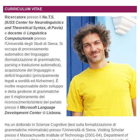
CURRICULUM VITAE
Ricercatore
presso il
Ne.T.S.
(IUSS Center for Neurolinguistics
and Theoretical Syntax, di Pavia)
e
docente
di
Linguistica
Computazionale
presso
l'Università degli Studi di Siena. Si
occupa di processamento
automatico del linguaggio
(formalizzazione di grammatiche,
parsing e traduzione automatica),
acquisizione del linguaggio e
deficit linguistici (principalmente
legati a sordità ed Alzheimer). È
inoltre responsabile dello sviluppo
e della gestione di grammatiche
per il miglioramento del
riconoscimento/sintesi del parlato
presso il
Microsoft Language
Development Center
di
Lisbona
.
Ha un dottorato in Scienze Cognitive (tesi sulla formalizzazione di
grammatiche minimaliste) presso l'Università di Siena. Visiting Scholar
presso il Massachusetts Institute of Technology (2001-04), Department of