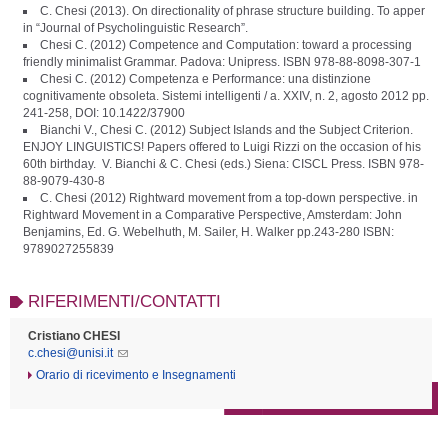
C. Chesi (2013). On directionality of phrase structure building. To apper
in “Journal of Psycholinguistic Research”.
Chesi C. (2012) Competence and Computation: toward a processing
friendly minimalist Grammar. Padova: Unipress. ISBN 978-88-8098-307-1
Chesi C. (2012) Competenza e Performance: una distinzione
cognitivamente obsoleta. Sistemi intelligenti / a. XXIV, n. 2, agosto 2012 pp.
241-258, DOI: 10.1422/37900
Bianchi V., Chesi C. (2012) Subject Islands and the Subject Criterion.
ENJOY LINGUISTICS! Papers offered to Luigi Rizzi on the occasion of his
60th birthday. V. Bianchi & C. Chesi (eds.) Siena: CISCL Press. ISBN 978-
88-9079-430-8
C. Chesi (2012) Rightward movement from a top-down perspective. in
Rightward Movement in a Comparative Perspective, Amsterdam: John
Benjamins, Ed. G. Webelhuth, M. Sailer, H. Walker pp.243-280 ISBN:
9789027255839
RIFERIMENTI/CONTATTI
Cristiano CHESI
c.chesi@unisi.it
Orario di ricevimento e Insegnamenti