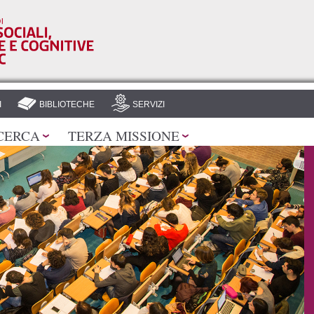
Salta al
contenuto
principale
I
BIBLIOTECHE
SERVIZI
CERCA
TERZA MISSIONE