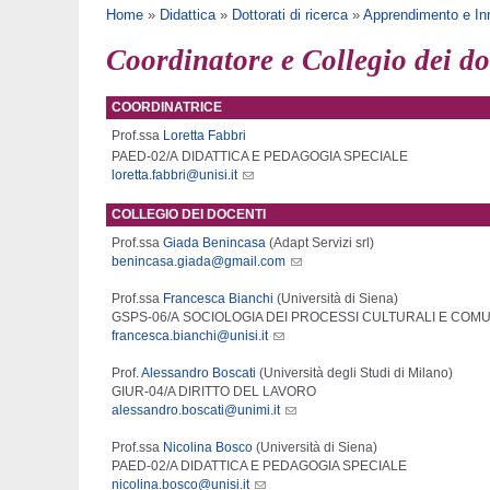
Tu sei qui
Home
»
Didattica
»
Dottorati di ricerca
»
Apprendimento e Inn
Coordinatore e Collegio dei do
COORDINATRICE
Prof.ssa
Loretta Fabbri
PAED-02/A
DIDATTICA E PEDAGOGIA SPECIALE
loretta.fabbri@unisi.it
COLLEGIO DEI DOCENTI
Prof.ssa
Giada Benincasa
(Adapt Servizi srl)
benincasa.giada@gmail.com
Prof.ssa
Francesca Bianchi
(Università di Siena)
GSPS-06/A SOCIOLOGIA DEI PROCESSI CULTURALI E COMU
francesca.bianchi@unisi.it
Prof.
Alessandro Boscati
(Università degli Studi di Milano)
GIUR-04/A DIRITTO DEL LAVORO
alessandro.boscati@unimi.it
Prof.ssa
Nicolina Bosco
(Università di Siena)
PAED-02/A DIDATTICA E PEDAGOGIA SPECIALE
nicolina.bosco@unisi.it