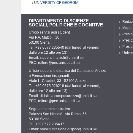
UNIVERSITY OF GEORGIA
DIPARTIMENTO DI SCIENZE
Redazi
SOCIALI, POLITICHE E COGNITIVE
Mapp
Ufficio servizi agli studenti
Presidi
Via P.A. Mattioli, 10
Presid
53100 Siena
Presid
Tel. +39 0577 235540 (dal lunedì al venerdì
dalle ore 12 alle ore 13)
Univer
Email:
studenti.mattioli@unisi.it
PEC:
rettore@pec.unisipec.it
Ufficio studenti e didattica del Campus di Arezzo
e Formazione insegnanti
Viale L. Cittadini, 33 - 52100 Arezzo
Tel. +39 0575 926218 (dal lunedì al venerdì,
dalle ore 12 alle ore 13)
Email:
didattica.campusarezzo@unisi.it
PEC:
rettore@pec.unisipec.it
Segreteria amministrativa
Palazzo San Niccolò - via Roma, 56
53100 Siena
Tel. +39 0577 235437
Email:
amministrazione.dispoc@unisi.it