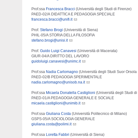
Prof.ssa
Francesca Bracci
(Università degli Studi di Firenze)
PAED-02/A DIDATTICA E PEDAGOGIA SPECIALE
francesca.bracci@unifi.it
Prof.
Stefano Brogi
(Università di Siena)
PHIL-05/A STORIA DELLA FILOSOFIA
stefano.brogi@unisi.it
Prof.
Guido Luigi Canavesi
(Università di Macerata)
GIUR-04/A DIRITTO DEL LAVORO
guidoluigi.canavesi@unimc.it
Prof.ssa
Nadia Carlomagno
(Università degli Studi Suor Orsola
PAED-02/B PEDAGOGIA SPERIMENTALE
nadia.carlomagno@unisob.na.it
Prof.ssa
Micaela Donatella Castiglioni
(Università degli Studi d
PAED-01/A PEDAGOGIA GENERALE E SOCIALE
micaela.castiglioni@unimib.it
Prof.ssa
Giuliana Costa
(Università Politecnico di Milano)
GSPS-05/A SOCIOLOGIA GENERALE
giuliana.costa@polimi.it
Prof.ssa
Loretta Fabbri
(Università di Siena)