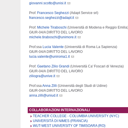
giovanni.scotto@unisi.it
Prof.
Francesco Seghezzi
(Adapt Service srl)
francesco.seghezzi@adapt.it
Prof.
Michele Tiraboschi
(Università di Modena e Reggio Emilia
GIUR-04/A DIRITTO DEL LAVORO
michele.tiraboschi@unimore.it
Prof.ssa
Lucia Valente
(Università di Roma La Sapienza)
GIUR-04/A DIRITTO DEL LAVORO
lucia.valente@uniroma1.it
Prof.
Gaetano Zilio Grandi
(Università Ca' Foscari di Venezia)
GIUR-04/A DIRITTO DEL LAVORO
ziliogra@unive.it
Prof.ssa
Anna Zilli
(Università degli Studi di Udine)
GIUR-04/A DIRITTO DEL LAVORO
anna.zilli@uniud.it
COLLABORAZIONI INTERNAZIONALI
TEACHER COLLEGE - COLUMBIA UNIVERSITY (NYC)
UNIVERSITÀ DI NIMES (FRANCIA)
WUT-WEST UNIVERSITY OF TIMISOARA (RO)