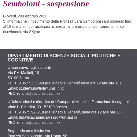
Semboloni - sospensione
Giovedì, 20 Febbraio 2020
Si informa che il ricevimento della Prof.ssa Lara Semboloni sará sospeso fino
al 19 di marzo, per qualsiasi richiesta inviare una mail per appuntamento
ricevimento via SKype.
DIPARTIMENTO DI SCIENZE SOCIALI, POLITICHE E
COGNITIVE
Ufficio servizi agli studenti
Via P.A. Mattioli, 10
53100 Siena
Tel. +39 0577 235540 (dal lunedì al venerdì dalle ore 12 alle ore 13)
Email:
studenti.mattioli@unisi.it
PEC:
rettore@pec.unisipec.it
Ufficio studenti e didattica del Campus di Arezzo e Formazione insegnanti
Viale L. Cittadini, 33 - 52100 Arezzo
Tel. +39 0575 926218 (dal lunedì al venerdì, dalle ore 12 alle ore 13)
Email:
didattica.campusarezzo@unisi.it
PEC:
rettore@pec.unisipec.it
Segreteria amministrativa
Palazzo San Niccolò - via Roma, 56