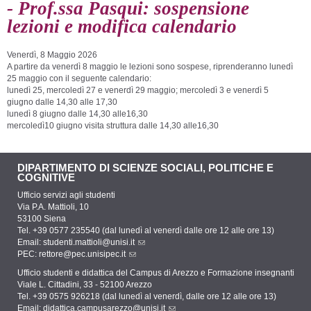
- Prof.ssa Pasqui: sospensione
lezioni e modifica calendario
Venerdì, 8 Maggio 2026
A partire da venerdì 8 maggio le lezioni sono sospese, riprenderanno lunedì
25 maggio con il seguente calendario:
lunedì 25, mercoledì 27 e venerdì 29 maggio; mercoledì 3 e venerdì 5
giugno dalle 14,30 alle 17,30
lunedì 8 giugno dalle 14,30 alle16,30
mercoledì10 giugno visita struttura dalle 14,30 alle16,30
DIPARTIMENTO DI SCIENZE SOCIALI, POLITICHE E
COGNITIVE
Ufficio servizi agli studenti
Via P.A. Mattioli, 10
53100 Siena
Tel. +39 0577 235540 (dal lunedì al venerdì dalle ore 12 alle ore 13)
Email:
studenti.mattioli@unisi.it
PEC:
rettore@pec.unisipec.it
Ufficio studenti e didattica del Campus di Arezzo e Formazione insegnanti
Viale L. Cittadini, 33 - 52100 Arezzo
Tel. +39 0575 926218 (dal lunedì al venerdì, dalle ore 12 alle ore 13)
Email:
didattica.campusarezzo@unisi.it