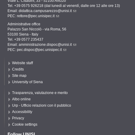
Viale L. Cittadini, 33 - 52100 Arezzo
Tel. +39 0575 926218 (dal lunedì al venerdì, dalle ore 12 alle ore 13)
Email:
didattica.campusarezzo@unisi.it
PEC:
rettore@pec.unisipec.it
Administrative office
Palazzo San Niccolò - via Roma, 56
53100 Siena - Italy
Tel. +39 0577 235437
Email:
amministrazione.dispoc@unisi.it
PEC:
pec.dispoc@pec.unisipec.it
Website staff
Credits
Site map
University of Siena
Trasparenza, valutazione e merito
Albo online
Urp - Ufficio relazioni con il pubblico
Accessibility
Privacy
Cookie settings
Follow UNISI