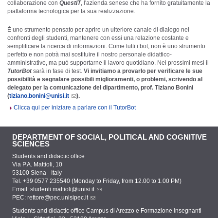
collaborazione con
QuestIT
, l'azienda senese che ha fornito gratuitamente la
piattaforma tecnologica per la sua realizzazione.
È uno strumento pensato per aprire un ulteriore canale di dialogo nei
confronti degli studenti, mantenere con essi una relazione costante e
semplificare la ricerca di informazioni. Come tutti i bot, non è uno strumento
perfetto e non potrà mai sostituire il nostro personale didattico-
amministrativo, ma può supportarne il lavoro quotidiano. Nei prossimi mesi il
TutorBot
sarà in fase di test.
Vi invitiamo a provarlo per verificare le sue
possibilità e segnalare possibili miglioramenti, o problemi, scrivendo al
delegato per la comunicazione del dipartimento, prof. Tiziano Bonini
(
tiziano.bonini@unisi.it
).
Clicca qui per iniziare a parlare con il TutorBot
DEPARTMENT OF SOCIAL, POLITICAL AND COGNITIVE
SCIENCES
Students and didactic office
Via P.A. Mattioli, 10
53100 Siena - Italy
Tel. +39 0577 235540 (Monday to Friday, from 12.00 to 1.00 PM)
Email:
studenti.mattioli@unisi.it
PEC:
rettore@pec.unisipec.it
Students and didactic office Campus di Arezzo e Formazione insegnanti