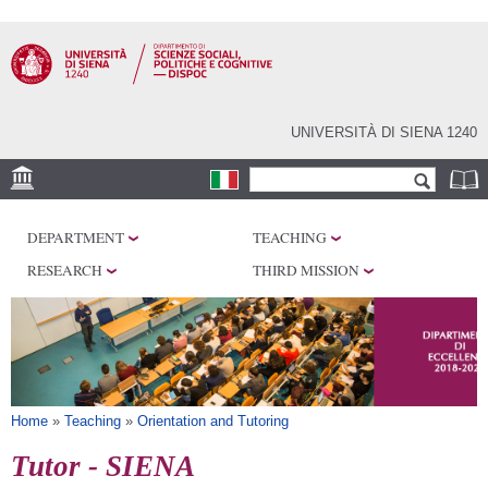
Skip to
main
content
UNIVERSITÀ DI SIENA 1240
Search form
Search
LOCATIONS
DEPARTMENT
TEACHING
RESEARCH
RESEARCH
THIRD MISSION
CENTERS
LABORATORIES
LIBRARIES
SERVICES
You are here
Home
»
Teaching
»
Orientation and Tutoring
Tutor - SIENA