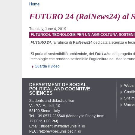
You are here
Home
FUTURO 24 (RaiNews24) al S
Tuesday, June 4, 2019
FUTURO24: TECNOLOGIE PER UN’AGRICOLTURA SOSTENI
FUTURO 24
, la rubrica di
RaiNews24
dedicata a scienza e tec
Si parla di sostenibilità ambientale, del
Fab Lab
e del progetto d
tecnologie che rendano sostenibile l’agricoltura nel Mediterrane
Guarda il video
DEPARTMENT OF SOCIAL,
Websit
POLITICAL AND COGNITIVE
Credit
SCIENCES
Site m
Students and didactic office
Univer
Via P.A. Mattioli, 10
53100 Siena - Italy
Tel. +39 0577 235540 (Monday to Friday, from
12.00 to 1.00 PM)
Email:
studenti.mattioli@unisi.it
PEC:
rettore@pec.unisipec.it