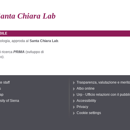
anta Chiara Lab
BILE
nologia, approda al
Santa Chiara Lab
.
i ricerca
PRIMA
(sviluppo di
o).
e staff
Trasparenza, valutazione e merit
s
Albo online
ap
Urp - Ufficio relazioni con il pubbl
sity of Siena
Accessibility
Privacy
Cookie settings