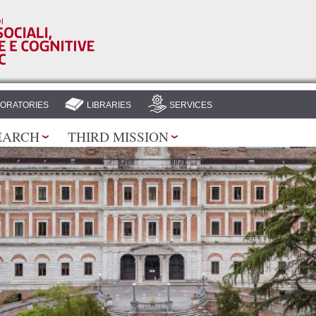
Skip to
main
content
ORATORIES
LIBRARIES
SERVICES
EARCH
THIRD MISSION