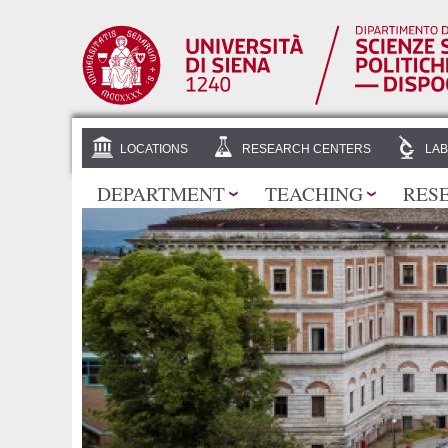
LOCATIONS
RESEARCH CENTERS
LAB
DEPARTMENT
TEACHING
RES