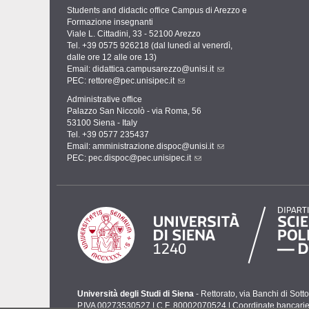
Students and didactic office Campus di Arezzo e
Formazione insegnanti
Viale L. Cittadini, 33 - 52100 Arezzo
Tel. +39 0575 926218 (dal lunedì al venerdì,
dalle ore 12 alle ore 13)
Email:
didattica.campusarezzo@unisi.it
PEC:
rettore@pec.unisipec.it
Administrative office
Palazzo San Niccolò - via Roma, 56
53100 Siena - Italy
Tel. +39 0577 235437
Email:
amministrazione.dispoc@unisi.it
PEC:
pec.dispoc@pec.unisipec.it
Università degli Studi di Siena
- Rettorato, via Banchi di Sot
P.IVA 00273530527 | C.F. 80002070524 |
Coordinate bancari