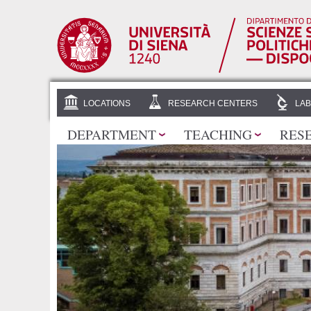
LOCATIONS
RESEARCH CENTERS
LAB
DEPARTMENT
TEACHING
RES