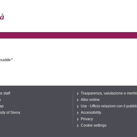
tà
nsabile”
e staff
Trasparenza, valutazione e merit
s
Albo online
ap
Urp - Ufficio relazioni con il pubbl
sity of Siena
Accessibility
Privacy
Cookie settings