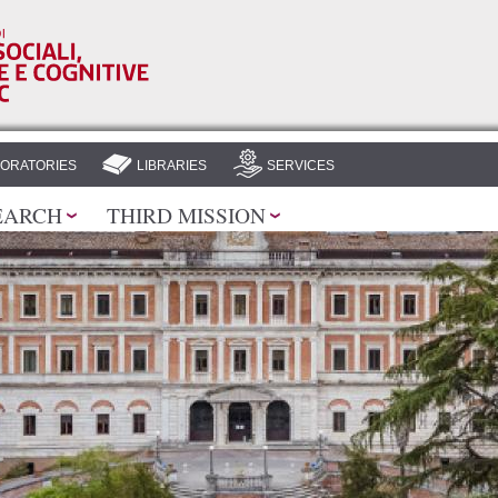
Skip to
main
content
ORATORIES
LIBRARIES
SERVICES
EARCH
THIRD MISSION