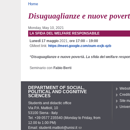
You are here
Home
Disuguaglianze e nuove pover
Monday, May 10, 2021
LA SFIDA DEL WELFARE RESPONSABILE
Lunedì 17 maggio
2021,
ore 17:00 – 19:00
GMeet link:
https://meet.google.com/oum-exjk-qzb
“Disuguaglianze e nuove povertà. La sfida del welfare respo
Seminario con
Fabio Berti
DEPARTMENT OF SOCIAL,
Websit
POLITICAL AND COGNITIVE
Credit
SCIENCES
Site m
Students and didactic office
Univer
Via P.A. Mattioli, 10
53100 Siena - Italy
Tel. +39 0577 235540 (Monday to Friday, from
12.00 to 1.00 PM)
Email:
studenti.mattioli@unisi.it