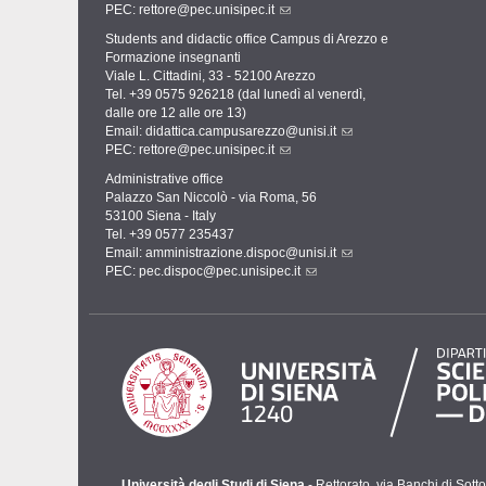
PEC:
rettore@pec.unisipec.it
Students and didactic office Campus di Arezzo e
Formazione insegnanti
Viale L. Cittadini, 33 - 52100 Arezzo
Tel. +39 0575 926218 (dal lunedì al venerdì,
dalle ore 12 alle ore 13)
Email:
didattica.campusarezzo@unisi.it
PEC:
rettore@pec.unisipec.it
Administrative office
Palazzo San Niccolò - via Roma, 56
53100 Siena - Italy
Tel. +39 0577 235437
Email:
amministrazione.dispoc@unisi.it
PEC:
pec.dispoc@pec.unisipec.it
Università degli Studi di Siena
- Rettorato, via Banchi di Sot