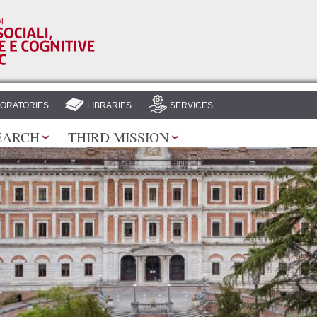
Skip to
main
content
ORATORIES
LIBRARIES
SERVICES
EARCH
THIRD MISSION