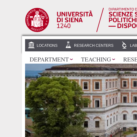
LOCATIONS
RESEARCH CENTERS
LAB
DEPARTMENT
TEACHING
RES