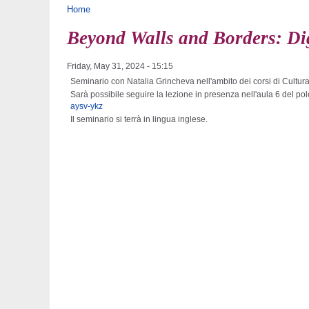
You are here
Home
Beyond Walls and Borders: D
Friday, May 31, 2024 - 15:15
Seminario con Natalia Grincheva nell'ambito dei corsi di Cultur
Sarà possibile seguire la lezione in presenza nell'aula 6 del pol
aysv-ykz
Il seminario si terrà in lingua inglese.