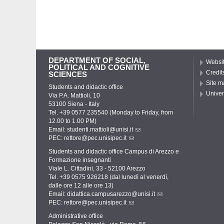
DEPARTMENT OF SOCIAL,
Websit
POLITICAL AND COGNITIVE
Credit
SCIENCES
Site m
Students and didactic office
Univer
Via P.A. Mattioli, 10
53100 Siena - Italy
Tel. +39 0577 235540 (Monday to Friday, from
12.00 to 1.00 PM)
Email:
studenti.mattioli@unisi.it
PEC:
rettore@pec.unisipec.it
Students and didactic office Campus di Arezzo e
Formazione insegnanti
Viale L. Cittadini, 33 - 52100 Arezzo
Tel. +39 0575 926218 (dal lunedì al venerdì,
dalle ore 12 alle ore 13)
Email:
didattica.campusarezzo@unisi.it
PEC:
rettore@pec.unisipec.it
Administrative office